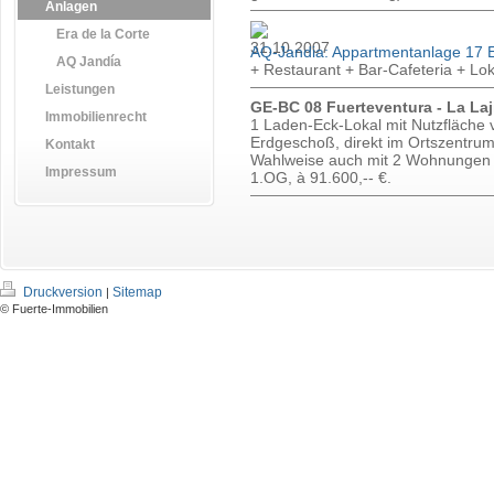
Anlagen
Era de la Corte
AQ-Jandia: Appartmentanlage 17 E
AQ Jandía
+ Restaurant + Bar-Cafeteria + Lo
Leistungen
GE-BC 08 Fuerteventura - La Laj
Immobilienrecht
1 Laden-Eck-Lokal mit Nutzfläche 
Erdgeschoß, direkt im Ortszentrum
Kontakt
Wahlweise auch mit 2 Wohnungen 
Impressum
1.OG, à 91.600,-- €.
Druckversion
Sitemap
|
© Fuerte-Immobilien