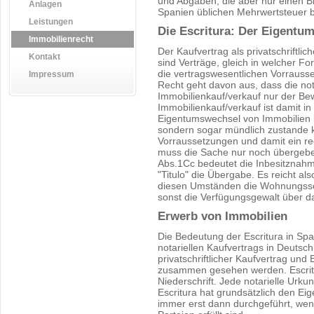
und Abgaben, die aber nur einen Br
Anlagen
Spanien üblichen Mehrwertsteuer 
Leistungen
Die Escritura: Der Eigentu
Immobilienrecht
Der Kaufvertrag als privatschriftli
Kontakt
sind Verträge, gleich in welcher 
die vertragswesentlichen Vorrausse
Impressum
Recht geht davon aus, dass die no
Immobilienkauf/verkauf nur der Bew
Immobilienkauf/verkauf ist damit in 
Eigentumswechsel von Immobilien ka
sondern sogar mündlich zustande 
Vorraussetzungen und damit ein rec
muss die Sache nur noch übergebe
Abs.1Cc bedeutet die Inbesitznah
"Titulo" die Übergabe. Es reicht a
diesen Umständen die Wohnungssc
sonst die Verfügungsgewalt über d
Erwerb von Immobilien
Die Bedeutung der Escritura in Span
notariellen Kaufvertrags in Deutsc
privatschriftlicher Kaufvertrag und 
zusammen gesehen werden. Escritur
Niederschrift. Jede notarielle Urkun
Escritura hat grundsätzlich den E
immer erst dann durchgeführt, wenn